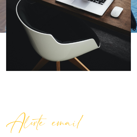
Budget
Budget
Surface
Surface
Pièces
Pièces
Référence
AFFINER LES CRITÈRES
TERRASSE
PARKING
Alerte email
PISCINE
FILTRER PAR