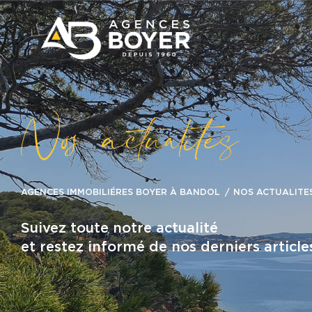
N
o
a
c
t
u
a
i
é
s
AGENCES IMMOBILIÉRES BOYER À BANDOL
NOS ACTUALITE
Suivez toute notre actualité
et restez informé de nos derniers article