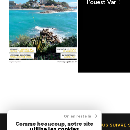
l'ouest Var !
On en reste là
Comme beaucoup, notre site
AGENCES BOYER
NOUS SUIVRE 
utilise les cookies