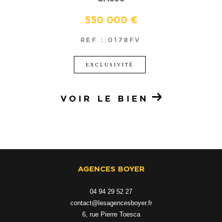
550 000 €
REF : 0178FV
EXCLUSIVITÉ
VOIR LE BIEN
AGENCES BOYER
04 94 29 52 27
contact@lesagencesboyer.fr
6, rue Pierre Toesca