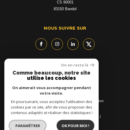
CS 90001
83150
bandol
NOUS SUIVRE SUR
On en reste là
ADHÉRENTS
Comme beaucoup, notre site
utilise les cookies
On aimerait vous accompagner pendant
votre visite.
En poursuivant, vous acceptez l'utilisation des
© 2026 | Tous droits réservés | Traduction
powered by Google |
cookies par ce site, afin de vous proposer des
Nos honoraires
Plan du site
contenus adaptés et réaliser des statistiques !
Mentions légales
Admin
Nos liens
Politique RGPD
Cookies
PARAMÉTRER
OK POUR MOI !