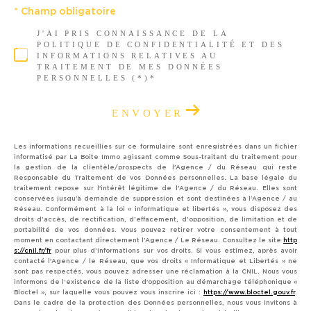
* Champ obligatoire
J'AI PRIS CONNAISSANCE DE LA
POLITIQUE DE CONFIDENTIALITÉ ET DES
INFORMATIONS RELATIVES AU
TRAITEMENT DE MES DONNÉES
PERSONNELLES (*)*
ENVOYER
Les informations recueillies sur ce formulaire sont enregistrées dans un fichier
informatisé par La Boite Immo agissant comme Sous-traitant du traitement pour
la gestion de la clientèle/prospects de l'Agence / du Réseau qui reste
Responsable du Traitement de vos Données personnelles. La base légale du
traitement repose sur l'intérêt légitime de l'Agence / du Réseau. Elles sont
conservées jusqu'à demande de suppression et sont destinées à l'Agence / au
Réseau. Conformément à la loi « informatique et libertés », vous disposez des
droits d’accès, de rectification, d’effacement, d’opposition, de limitation et de
portabilité de vos données. Vous pouvez retirer votre consentement à tout
moment en contactant directement l’Agence / Le Réseau. Consultez le site
http
s://cnil.fr/fr
pour plus d’informations sur vos droits. Si vous estimez, après avoir
contacté l'Agence / le Réseau, que vos droits « Informatique et Libertés » ne
sont pas respectés, vous pouvez adresser une réclamation à la CNIL. Nous vous
informons de l’existence de la liste d'opposition au démarchage téléphonique «
Bloctel », sur laquelle vous pouvez vous inscrire ici :
https://www.bloctel.gouv.fr
.
Dans le cadre de la protection des Données personnelles, nous vous invitons à