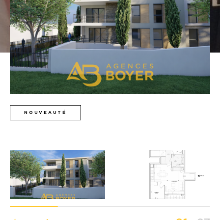
Budget
Budget
Surface
Surface
Pièces
Pièces
Référence
NOUVEAUTÉ
AFFINER LES CRITÈRES
TERRASSE
PARKING
PISCINE
FILTRER PAR