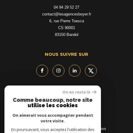
04 94 29 52 27
contact@lesagencesboyer.fr
6, rue Pierre Toesca
CS 90001
83150
bandol
NOUS SUIVRE SUR
On en reste là
ADHÉRENTS
Comme beaucoup, notre site
utilise les cookies
On aimerait vous accompagner pendant
votre visite.
En poursuivant, vous acceptez l'utilisation des
© 2026 | Tous droits réservés | Traduction