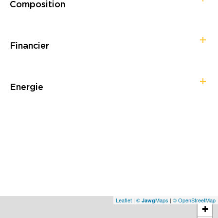
Composition
Financier
Energie
Leaflet
|
©
Maps
|
© OpenStreetMap
Jawg
+