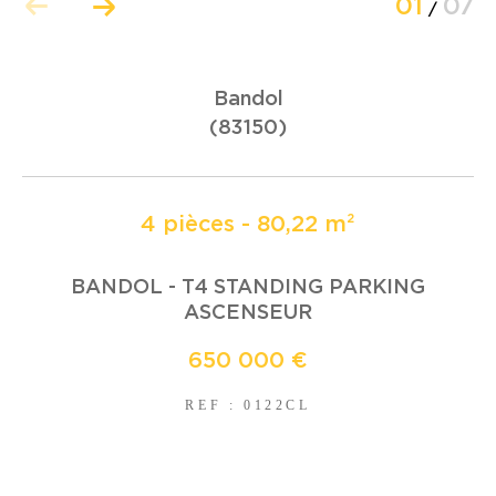
01
07
/
COUPS DE COEUR
EXCLUSIVITÉS
Bandol
(83150)
NOUVEAUTÉS
4 pièces - 80,22 m²
RECHERCHER
BANDOL - T4 STANDING PARKING
ASCENSEUR
650 000 €
REF : 0122CL