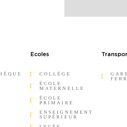
Ecoles
Transpor
THÈQUE
COLLÈGE
GAR
FER
ÉCOLE
MATERNELLE
ÉCOLE
PRIMAIRE
ENSEIGNEMENT
SUPÉRIEUR
LYCÉE