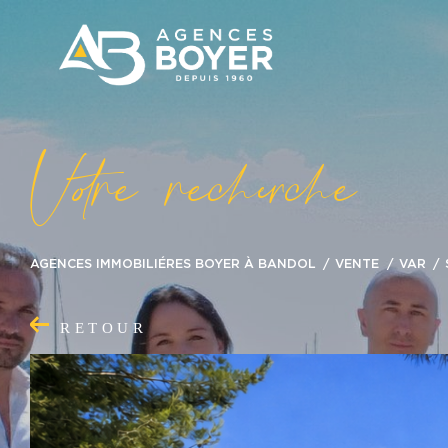
V
o
r
e
r
e
c
e
c
e
AGENCES IMMOBILIÉRES BOYER À BANDOL
VENTE
VAR
RETOUR