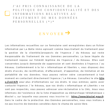
J'AI PRIS CONNAISSANCE DE LA
POLITIQUE DE CONFIDENTIALITÉ ET DES
INFORMATIONS RELATIVES AU
TRAITEMENT DE MES DONNÉES
PERSONNELLES (*)*
ENVOYER
Les informations recueillies sur ce formulaire sont enregistrées dans un fichier
informatisé par La Boite Immo agissant comme Sous-traitant du traitement pour
la gestion de la clientèle/prospects de l'Agence / du Réseau qui reste
Responsable du Traitement de vos Données personnelles. La base légale du
traitement repose sur l'intérêt légitime de l'Agence / du Réseau. Elles sont
conservées jusqu'à demande de suppression et sont destinées à l'Agence / au
Réseau. Conformément à la loi « informatique et libertés », vous disposez des
droits d’accès, de rectification, d’effacement, d’opposition, de limitation et de
portabilité de vos données. Vous pouvez retirer votre consentement à tout
moment en contactant directement l’Agence / Le Réseau. Consultez le site
http
s://cnil.fr/fr
pour plus d’informations sur vos droits. Si vous estimez, après avoir
contacté l'Agence / le Réseau, que vos droits « Informatique et Libertés » ne
sont pas respectés, vous pouvez adresser une réclamation à la CNIL. Nous vous
informons de l’existence de la liste d'opposition au démarchage téléphonique «
Bloctel », sur laquelle vous pouvez vous inscrire ici :
https://www.bloctel.gouv.fr
.
Dans le cadre de la protection des Données personnelles, nous vous invitons à
ne pas inscrire de Données sensibles dans le champ de saisie libre.