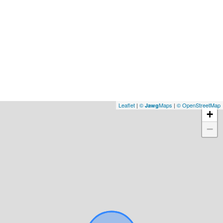
Leaflet
|
©
Maps
|
© OpenStreetMap
Jawg
+
−