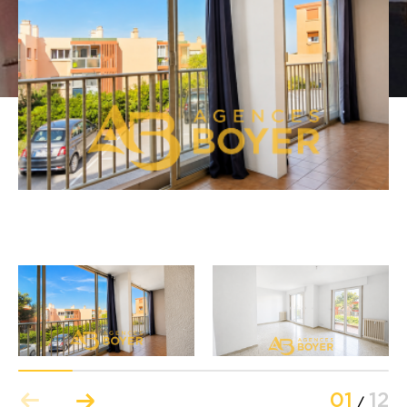
Budget
Budget
Surface
Surface
Pièces
Pièces
Référence
AFFINER LES CRITÈRES
TERRASSE
PARKING
PISCINE
01
12
FILTRER PAR
/