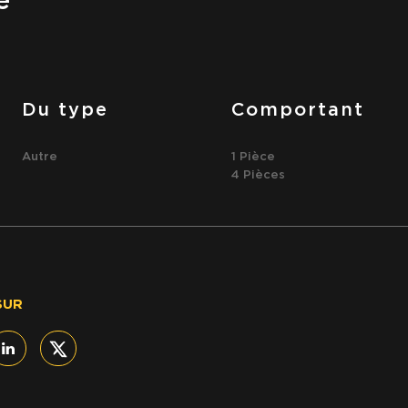
e
Du type
Comportant
Autre
1 Pièce
4 Pièces
SUR