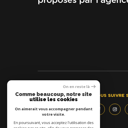
proposés par l'agenc
On en reste là
Comme beaucoup, notre site
AGENCES BOYER
NOUS SUIVRE 
utilise les cookies
On aimerait vous accompagner pendant
04 94 29 52 27
votre visite.
contact@lesagencesboyer.fr
6, rue Pierre Toesca
En poursuivant, vous acceptez l'utilisation des