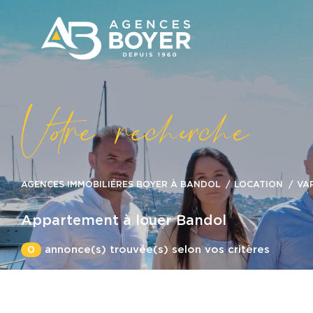
V
o
r
e
r
e
c
e
c
e
AGENCES IMMOBILIÉRES BOYER À BANDOL
LOCATION
VA
Appartement à louer Bandol
0
annonce(s) trouvée(s) selon vos critères