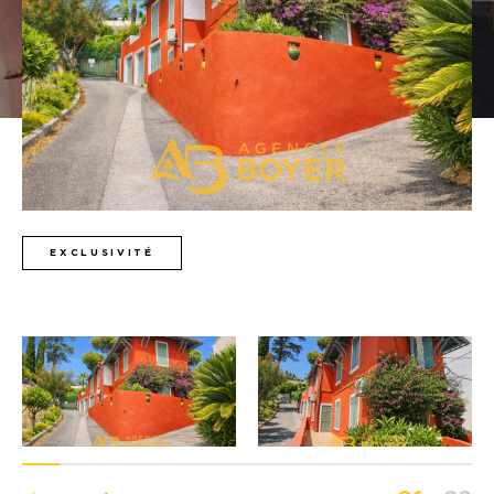
Budget
Budget
Surface
Surface
Pièces
Pièces
Référence
EXCLUSIVITÉ
AFFINER LES CRITÈRES
TERRASSE
PARKING
PISCINE
FILTRER PAR