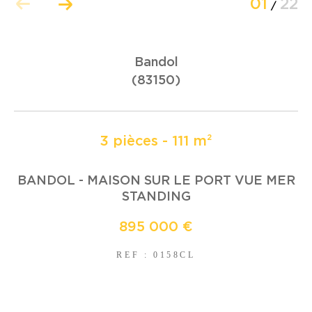
01
22
/
COUPS DE COEUR
EXCLUSIVITÉS
Bandol
(83150)
NOUVEAUTÉS
3 pièces - 111 m²
RECHERCHER
BANDOL - MAISON SUR LE PORT VUE MER
STANDING
895 000 €
REF : 0158CL