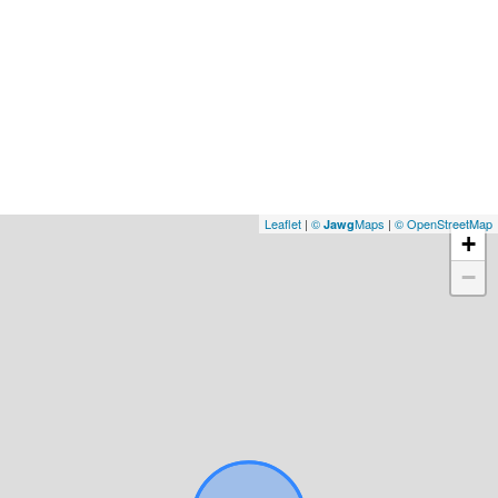
Leaflet
|
©
Maps
|
© OpenStreetMap
Jawg
+
−