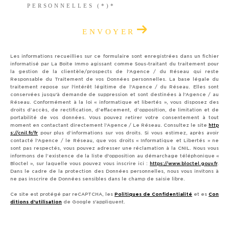
PERSONNELLES (*)*
ENVOYER
Les informations recueillies sur ce formulaire sont enregistrées dans un fichier
informatisé par La Boite Immo agissant comme Sous-traitant du traitement pour
la gestion de la clientèle/prospects de l'Agence / du Réseau qui reste
Responsable du Traitement de vos Données personnelles. La base légale du
traitement repose sur l'intérêt légitime de l'Agence / du Réseau. Elles sont
conservées jusqu'à demande de suppression et sont destinées à l'Agence / au
Réseau. Conformément à la loi « informatique et libertés », vous disposez des
droits d’accès, de rectification, d’effacement, d’opposition, de limitation et de
portabilité de vos données. Vous pouvez retirer votre consentement à tout
moment en contactant directement l’Agence / Le Réseau. Consultez le site
http
s://cnil.fr/fr
pour plus d’informations sur vos droits. Si vous estimez, après avoir
contacté l'Agence / le Réseau, que vos droits « Informatique et Libertés » ne
sont pas respectés, vous pouvez adresser une réclamation à la CNIL. Nous vous
informons de l’existence de la liste d'opposition au démarchage téléphonique «
Bloctel », sur laquelle vous pouvez vous inscrire ici :
https://www.bloctel.gouv.fr
.
Dans le cadre de la protection des Données personnelles, nous vous invitons à
ne pas inscrire de Données sensibles dans le champ de saisie libre.
Ce site est protégé par reCAPTCHA, les
Politiques de Confidentialité
et es
Con
ditions d'utilisation
de Google s'appliquent.