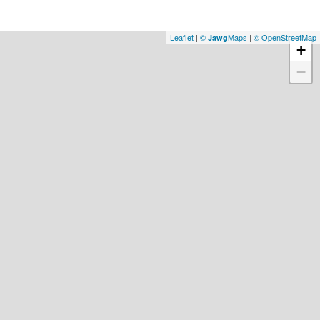
Leaflet
|
©
Maps
|
© OpenStreetMap
Jawg
+
−