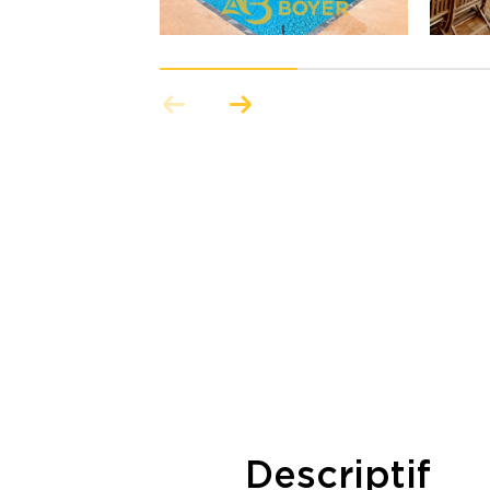
-
descriptif