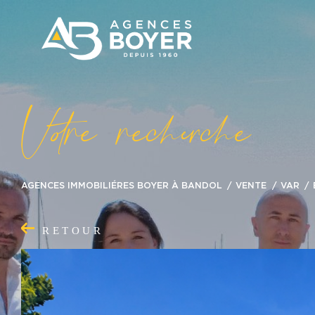
V
o
r
e
r
e
c
e
c
e
AGENCES IMMOBILIÉRES BOYER À BANDOL
VENTE
VAR
RETOUR