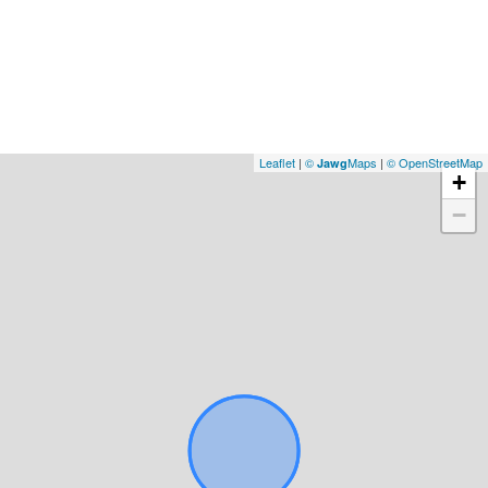
Leaflet
|
©
Maps
|
© OpenStreetMap
Jawg
+
−