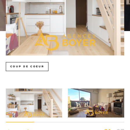
Budget
Budget
Surface
Surface
Pièces
Pièces
Référence
COUP DE COEUR
AFFINER LES CRITÈRES
TERRASSE
PARKING
PISCINE
FILTRER PAR