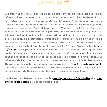
ENVOYER
Les informations recueillies sur ce formulaire sont enregistrées dans un fichier
informatisé par La Boite Immo agissant comme Sous-traitant du traitement pour
la gestion de la clientèle/prospects de l'Agence / du Réseau qui reste
Responsable du Traitement de vos Données personnelles. La base légale du
traitement repose sur l'intérêt légitime de l'Agence / du Réseau. Elles sont
conservées jusqu'à demande de suppression et sont destinées à l'Agence / au
Réseau. Conformément à la loi « informatique et libertés », vous disposez des
droits d’accès, de rectification, d’effacement, d’opposition, de limitation et de
portabilité de vos données. Vous pouvez retirer votre consentement à tout
moment en contactant directement l’Agence / Le Réseau. Consultez le site
http
s://cnil.fr/fr
pour plus d’informations sur vos droits. Si vous estimez, après avoir
contacté l'Agence / le Réseau, que vos droits « Informatique et Libertés » ne
sont pas respectés, vous pouvez adresser une réclamation à la CNIL. Nous vous
informons de l’existence de la liste d'opposition au démarchage téléphonique «
Bloctel », sur laquelle vous pouvez vous inscrire ici :
https://www.bloctel.gouv.fr
.
Dans le cadre de la protection des Données personnelles, nous vous invitons à
ne pas inscrire de Données sensibles dans le champ de saisie libre.
Ce site est protégé par reCAPTCHA, les
Politiques de Confidentialité
et es
Con
ditions d'utilisation
de Google s'appliquent.