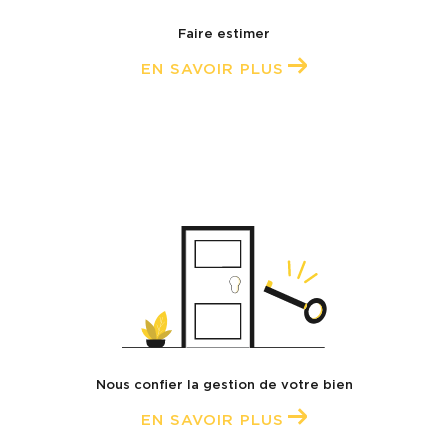
Faire estimer
Notre équipe Syndic vous est dédiée dans la
EN SAVOIR PLUS
gestion de votre résidence afin de vous
permettre une occupation sereine de votre
logement au quotidien.
Contacter les Agences Boyer à
Bandol
Vous souhaitez mener à bien un projet
immobilier de vente ou d’achat, faire gérer
votre patrimoine, mettre en location votre
logement ou faire gérer votre copropriété ?
Nous confier la gestion de votre bien
Contactez-nous !
EN SAVOIR PLUS