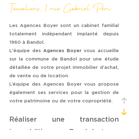
Budget
Tonneliers, 1 rue Gabriel Péri
Budget
Surface
Les Agences Boyer sont un cabinet familial
Surface
totalement indépendant implanté depuis
1960 à Bandol.
Pièces
L'équipe des
Agences Boyer
vous accueille
Pièces
sur la commune de Bandol pour une étude
détaillée de votre projet immobilier d'achat,
Référence
de vente ou de location.
L’équipe des Agences Boyer vous propose
également ses services pour la gestion de
AFFINER LES CRITÈRES
votre patrimoine ou de votre copropriété.
TERRASSE
PARKING
Réaliser une transaction
PISCINE
immobilière sur Bandol et sur
FILTRER PAR