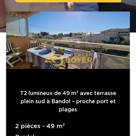
Budget
Budget
Surface
Surface
Pièces
Pièces
Référence
T2 lumineux de 49 m² avec terrasse
AFFINER LES CRITÈRES
plein sud à Bandol – proche port et
TERRASSE
PARKING
plages
PISCINE
2 pièces - 49 m²
FILTRER PAR