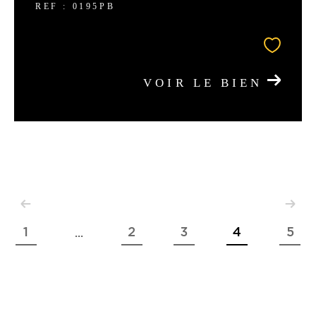
REF : 0195PB
VOIR LE BIEN
1
2
3
4
5
...