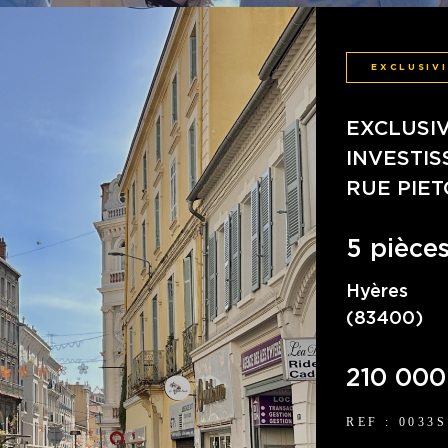
EXCLUSIV
EXCLUSIV
INVESTI
RUE PIE
5 pièces
Hyères
(83400)
210 000
REF : 0033