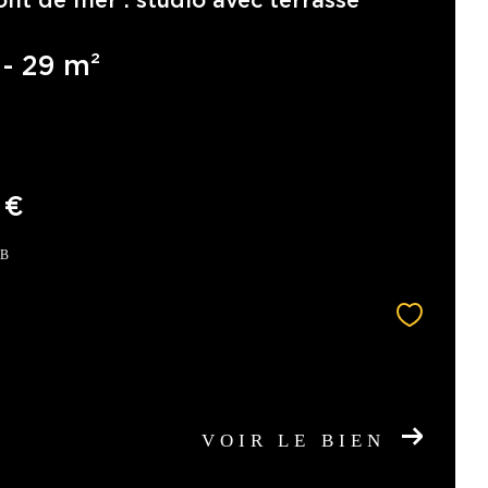
ont de mer : studio avec terrasse
 - 29 m²
 €
PB
VOIR LE BIEN