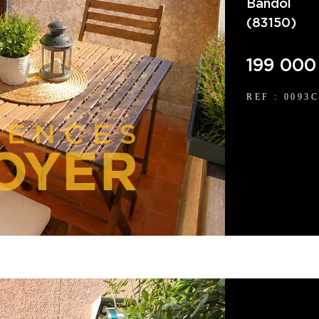
Bandol
(83150)
199 000
REF : 0093