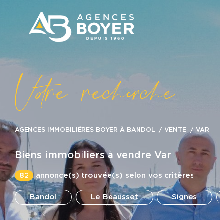
V
o
r
e
r
e
c
e
c
e
AGENCES IMMOBILIÉRES BOYER À BANDOL
VENTE
VAR
Biens immobiliers à vendre Var
82
annonce(s) trouvée(s) selon vos critères
Bandol
Le Beausset
Signes