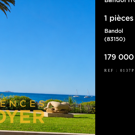
Bandol fr
1 pièces
Bandol
(83150)
179 000
REF : 0137